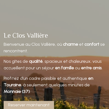
Le Clos Vallière
Bienvenue au Clos Vallière, où
charme
et
confort
se
rencontrent.
Nos gîtes de
qualité
, spacieux et chaleureux, vous
accueillent pour un séjour
en famille
ou
entre amis
.
Profitez d’un cadre paisible et authentique
en
Touraine
, à seulement quelques minutes de
Monnaie (37)
.
Reserver maintenant